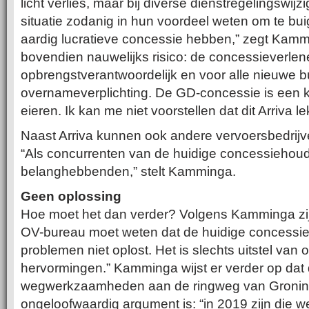
licht verlies, maar bij diverse dienstregelingswij
situatie zodanig in hun voordeel weten om te bu
aardig lucratieve concessie hebben,” zegt Kamm
bovendien nauwelijks risico: de concessieverlene
opbrengstverantwoordelijk en voor alle nieuwe 
overnameverplichting. De GD-concessie is een 
eieren. Ik kan me niet voorstellen dat dit Arriva lek
Naast Arriva kunnen ook andere vervoersbedrij
“Als concurrenten van de huidige concessiehouder 
belanghebbenden,” stelt Kamminga.
Geen oplossing
Hoe moet het dan verder? Volgens Kamminga zijn
OV-bureau moet weten dat de huidige concessie
problemen niet oplost. Het is slechts uitstel van 
hervormingen.” Kamminga wijst er verder op da
wegwerkzaamheden aan de ringweg van Groni
ongeloofwaardig argument is: “in 2019 zijn die