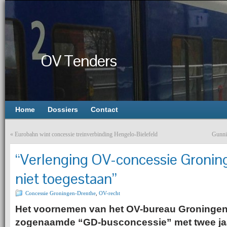
OV Tenders
Home
Dossiers
Contact
«
Eurobahn wint concessie treinverbinding Hengelo-Bielefeld
Gunni
“Verlenging OV-concessie Groni
niet toegestaan”
Concessie Groningen-Drenthe
,
OV-recht
Het voornemen van het OV-bureau Groninge
zogenaamde “GD-busconcessie” met twee jaar